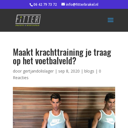
06 42 79 73 72
info@fitterbrakel.nl
Maakt krachttraining je traag
op het voetbalveld?
door
gertjandolislager
|
sep 8, 2020
|
blogs
|
0
Reacties