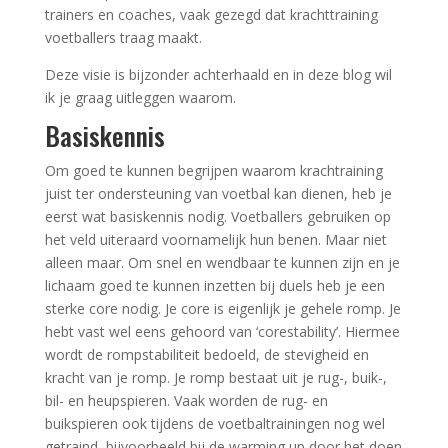
trainers en coaches, vaak gezegd dat krachttraining
voetballers traag maakt.
Deze visie is bijzonder achterhaald en in deze blog wil
ik je graag uitleggen waarom.
Basiskennis
Om goed te kunnen begrijpen waarom krachtraining
juist ter ondersteuning van voetbal kan dienen, heb je
eerst wat basiskennis nodig. Voetballers gebruiken op
het veld uiteraard voornamelijk hun benen. Maar niet
alleen maar. Om snel en wendbaar te kunnen zijn en je
lichaam goed te kunnen inzetten bij duels heb je een
sterke core nodig. Je core is eigenlijk je gehele romp. Je
hebt vast wel eens gehoord van ‘corestability’. Hiermee
wordt de rompstabiliteit bedoeld, de stevigheid en
kracht van je romp. Je romp bestaat uit je rug-, buik-,
bil- en heupspieren. Vaak worden de rug- en
buikspieren ook tijdens de voetbaltrainingen nog wel
getraind, bijvoorbeeld bij de warming up door het doen